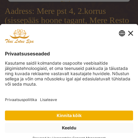
Platform
Aadress: Mere pst 4, 2.korrus
(sissepääs hoone tagant, Mere Resto
terrassi läbi)
Address: Mere pst 4, 2.floor
(entrance from the backside of the
building, through Mere Resto
Lounge terrace)
Адрес: Mere pst 4, 2. этаж (вход со
двора, через террасу ресторана
Mere Resto)
Tel: (+372) 51 997 707, (+372) 600
30 29