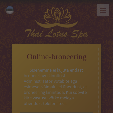
AVALEHT
Русский
MEIST
English
SPAa-etikett
TEENUSED
Kuum pakkumine
Online-broneering
Tai massaaz
Sisenemine ei kujuta endast
Klassikaline massaaz
broneeringu kinnitust.
Administraator võtab teiega
SPAa-programmid
esimesel võimalusel ühendust, et
broneering kinnitada. Kui soovite
Tai-programmid
kiire vastust, võtke meiega
ühendust telefoni teel.
Näohooldus