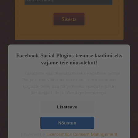
Facebook Social Plugins-teenuse laadimiseks
vajame teie nõusolekut!
Kasutame sisu manustamiseks Facebook Social
Plugins, mis võib teie tegevuse kohta andmeid
koguda. Selle sisu nägemiseks vaadake palun
üksikasjad üle ja nõustuge teenusega.
Lisateave
Nõustun
powered by
Usercentrics Consent Management