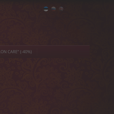
Eesti
Русский
English
ON CARE“ (-40%)