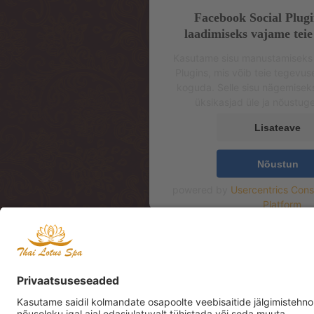
Facebook Social Plugi
laadimiseks vajame teie
Kasutame sisu manustamiseks
Plugins, mis võib teie tegevu
koguda. Selle sisu nägemisek
üksikasjad üle ja nõustug
Lisateave
Nõustun
powered by
Usercentrics Con
Platform
Aadress: Mere pst 4, 2
Address: Mere pst 4, 2
Mere Resto Lounge te