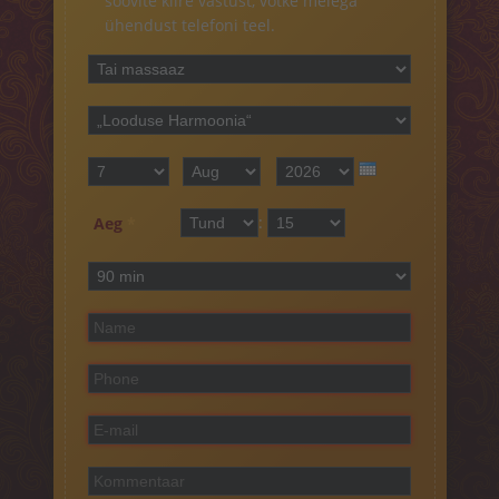
soovite kiire vastust, võtke meiega
ühendust telefoni teel.
Teenuse liik
*
Teenus
*
Kuupäev
Päev
*
Kuu
Aasta
:
Tund
min
Aeg
*
Teenus kestus
*
Nimi
*
Telefon
*
E-mail
*
Kommentaar