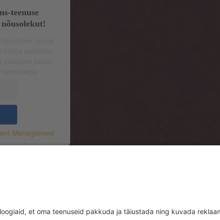
ns-teenuse
 nõusolekut!
 Facebook Social
se kohta andmeid
s vaadake palun
e teenusega.
sent Management
.korrus (sissepääs hoone tagant, Mere Re
.floor (entrance from the backside of th
rrace)