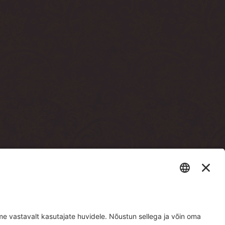
sto terrassi läbi)
e building, through