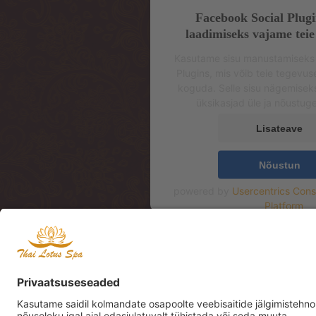
Facebook Social Plugi
laadimiseks vajame teie
Kasutame sisu manustamiseks
Plugins, mis võib teie tegevu
koguda. Selle sisu nägemisek
üksikasjad üle ja nõustug
Lisateave
Nõustun
powered by
Usercentrics Con
Platform
Aadress: Mere pst 4, 2
Address: Mere pst 4, 2
Mere Resto Lounge te