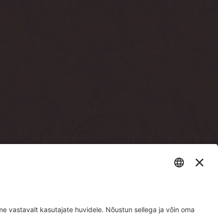
sto terrassi läbi)
e building, through