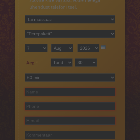
soovite kiire vastust, võtke meiega
ühendust telefoni teel.
Teenuse liik
*
Teenus
*
Kuupäev
Päev
*
Kuu
Aasta
:
Tund
min
Aeg
*
Teenus kestus
*
Nimi
*
Telefon
*
E-mail
*
Kommentaar