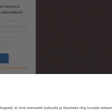
ns-teenuse
 nõusolekut!
 Facebook Social
se kohta andmeid
s vaadake palun
e teenusega.
sent Management
.korrus (sissepääs hoone tagant, Mere Re
.floor (entrance from the backside of th
rrace)