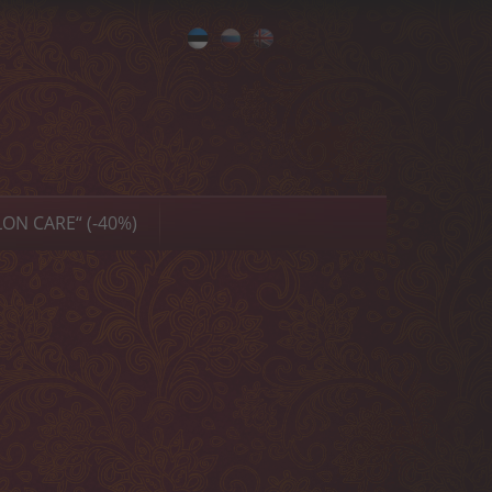
Eesti
Русский
English
ON CARE“ (-40%)