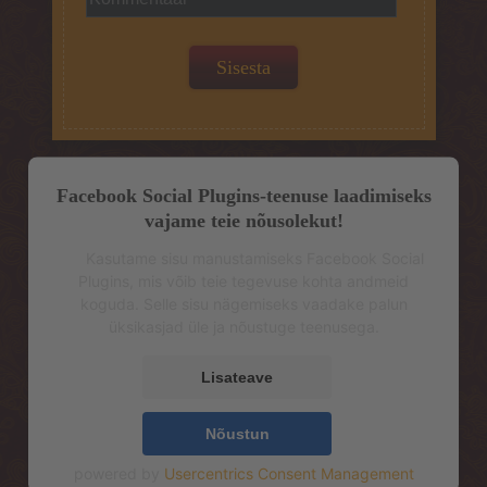
Facebook Social Plugins-teenuse laadimiseks
vajame teie nõusolekut!
Kasutame sisu manustamiseks Facebook Social
Plugins, mis võib teie tegevuse kohta andmeid
koguda. Selle sisu nägemiseks vaadake palun
üksikasjad üle ja nõustuge teenusega.
Lisateave
Nõustun
powered by
Usercentrics Consent Management