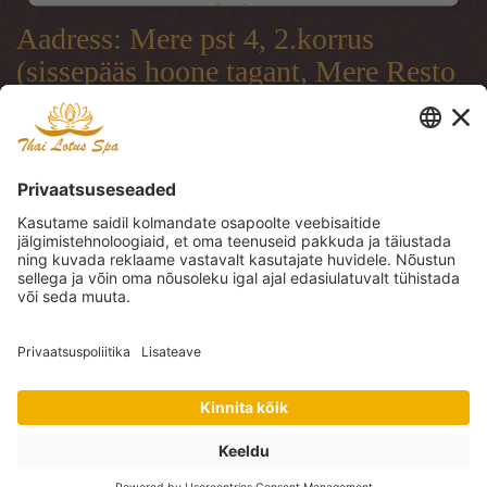
Platform
Aadress: Mere pst 4, 2.korrus
(sissepääs hoone tagant, Mere Resto
terrassi läbi)
Address: Mere pst 4, 2.floor
(entrance from the backside of the
building, through Mere Resto
Lounge terrace)
Адрес: Mere pst 4, 2. этаж (вход со
двора, через террасу ресторана
Mere Resto)
Tel: (+372) 51 997 707, (+372) 600
30 29