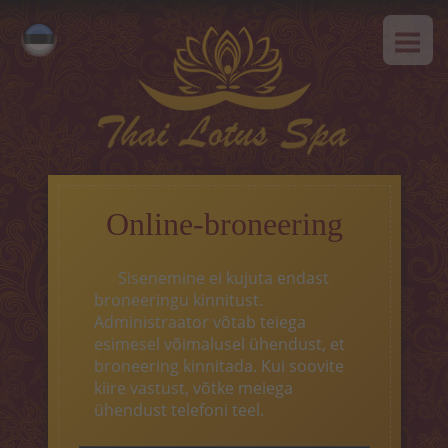
AVALEHT
Русский
MEIST
English
SPAa-etikett
TEENUSED
Kuum pakkumine
Online-broneering
Tai massaaz
Sisenemine ei kujuta endast
Klassikaline massaaz
broneeringu kinnitust.
Administraator võtab teiega
SPAa-programmid
esimesel võimalusel ühendust, et
broneering kinnitada. Kui soovite
Tai-programmid
kiire vastust, võtke meiega
ühendust telefoni teel.
Näohooldus