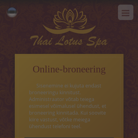
AVALEHT
Русский
MEIST
English
SPAa-etikett
TEENUSED
Kuum pakkumine
Online-broneering
Tai massaaz
Sisenemine ei kujuta endast
Klassikaline massaaz
broneeringu kinnitust.
Administraator võtab teiega
SPAa-programmid
esimesel võimalusel ühendust, et
broneering kinnitada. Kui soovite
Tai-programmid
kiire vastust, võtke meiega
ühendust telefoni teel.
Näohooldus