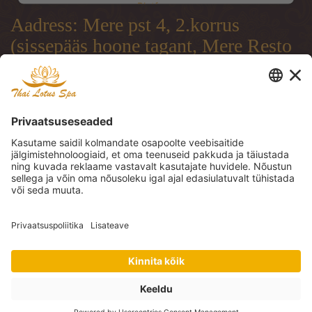
Platform
Aadress: Mere pst 4, 2.korrus
(sissepääs hoone tagant, Mere Resto
terrassi läbi)
Address: Mere pst 4, 2.floor
(entrance from the backside of the
building, through Mere Resto
Lounge terrace)
Адрес: Mere pst 4, 2. этаж (вход со
двора, через террасу ресторана
Mere Resto)
Tel: (+372) 51 997 707, (+372) 600
30 29