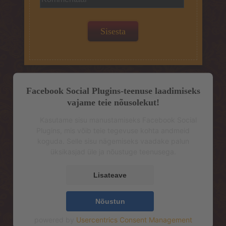
Facebook Social Plugins-teenuse laadimiseks
vajame teie nõusolekut!
Kasutame sisu manustamiseks Facebook Social
Plugins, mis võib teie tegevuse kohta andmeid
koguda. Selle sisu nägemiseks vaadake palun
üksikasjad üle ja nõustuge teenusega.
Lisateave
Nõustun
powered by
Usercentrics Consent Management