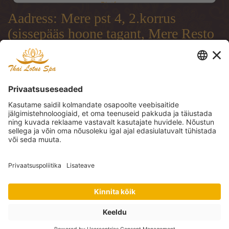
Platform
Aadress: Mere pst 4, 2.korrus
(sissepääs hoone tagant, Mere Resto
terrassi läbi)
Address: Mere pst 4, 2.floor
(entrance from the backside of the
building, through Mere Resto
Lounge terrace)
Адрес: Mere pst 4, 2. этаж (вход со
двора, через террасу ресторана
Mere Resto)
Tel: (+372) 51 997 707, (+372) 600
30 29