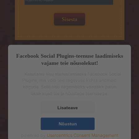
Facebook Social Plugins-teenuse laadimiseks
vajame teie nõusolekut!
Kasutame sisu manustamiseks Facebook Social
Plugins, mis võib teie tegevuse kohta andmeid
koguda. Selle sisu nägemiseks vaadake palun
üksikasjad üle ja nõustuge teenusega.
Lisateave
Nõustun
powered by
Usercentrics Consent Management