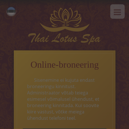
AVALEHT
Русский
MEIST
English
SPAa-etikett
TEENUSED
Kuum pakkumine
Online-broneering
Tai massaaz
Sisenemine ei kujuta endast
Klassikaline massaaz
broneeringu kinnitust.
Administraator võtab teiega
SPAa-programmid
esimesel võimalusel ühendust, et
broneering kinnitada. Kui soovite
Tai-programmid
kiire vastust, võtke meiega
ühendust telefoni teel.
Näohooldus