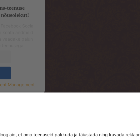
ns-teenuse
 nõusolekut!
 Facebook Social
se kohta andmeid
s vaadake palun
e teenusega.
sent Management
.korrus (sissepääs hoone tagant, Mere Re
.floor (entrance from the backside of th
rrace)