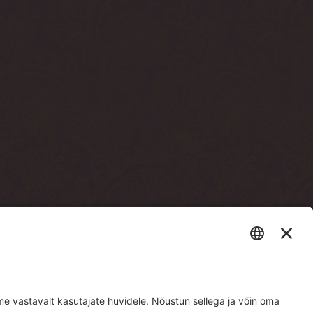
sto terrassi läbi)
e building, through