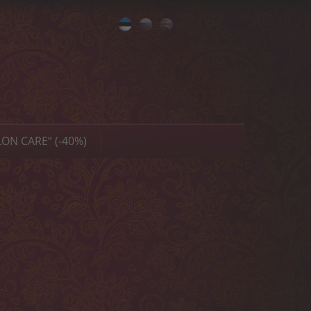
Eesti
Русский
English
ON CARE“ (-40%)