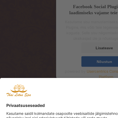
Facebook Social Plugi
laadimiseks vajame teie
Kasutame sisu manustamiseks
Plugins, mis võib teie tegevu
koguda. Selle sisu nägemisek
üksikasjad üle ja nõustug
Lisateave
Nõustun
powered by
Usercentrics Con
Platform
Aadress: Mere pst 4, 2
Address: Mere pst 4, 2
Mere Resto Lounge te