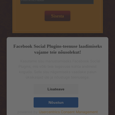
Facebook Social Plugins-teenuse laadimiseks
vajame teie nõusolekut!
Kasutame sisu manustamiseks Facebook Social
Plugins, mis võib teie tegevuse kohta andmeid
koguda. Selle sisu nägemiseks vaadake palun
üksikasjad üle ja nõustuge teenusega.
Lisateave
Nõustun
powered by
Usercentrics Consent Management