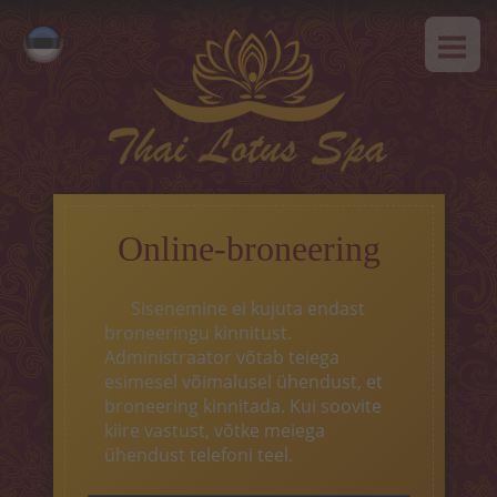
AVALEHT
Русский
MEIST
English
SPAa-etikett
TEENUSED
Kuum pakkumine
Online-broneering
Tai massaaz
Sisenemine ei kujuta endast
Klassikaline massaaz
broneeringu kinnitust.
Administraator võtab teiega
SPAa-programmid
esimesel võimalusel ühendust, et
broneering kinnitada. Kui soovite
Tai-programmid
kiire vastust, võtke meiega
ühendust telefoni teel.
Näohooldus