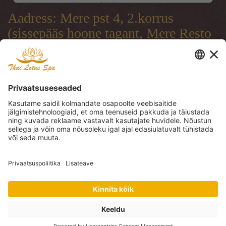
Platform
Aadress: Mere pst 4, 2.korrus
(sissepääs hoone tagant, Mere Resto
terrassi läbi)
Address: Mere pst 4, 2.floor
(entrance from the backside of the
building, through Mere Resto
Lounge terrace)
Адрес: Mere pst 4, 2. этаж (вход со
двора, через террасу ресторана
Mere Resto)
Tel: (+372) 51 997 707, (+372) 600
30 29