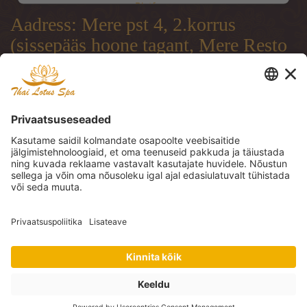
Platform
Aadress: Mere pst 4, 2.korrus
(sissepääs hoone tagant, Mere Resto
terrassi läbi)
Address: Mere pst 4, 2.floor
(entrance from the backside of the
building, through Mere Resto
Lounge terrace)
Адрес: Mere pst 4, 2. этаж (вход со
двора, через террасу ресторана
Mere Resto)
Tel: (+372) 51 997 707, (+372) 600
30 29