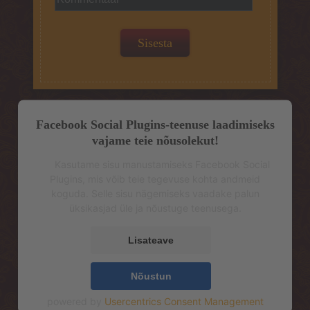
Facebook Social Plugins-teenuse laadimiseks
vajame teie nõusolekut!
Kasutame sisu manustamiseks Facebook Social
Plugins, mis võib teie tegevuse kohta andmeid
koguda. Selle sisu nägemiseks vaadake palun
üksikasjad üle ja nõustuge teenusega.
Lisateave
Nõustun
powered by
Usercentrics Consent Management