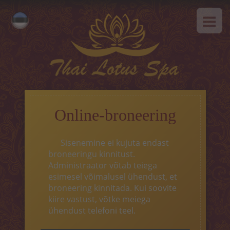
AVALEHT
Русский
MEIST
English
SPAa-etikett
TEENUSED
Kuum pakkumine
Online-broneering
Tai massaaz
Sisenemine ei kujuta endast
Klassikaline massaaz
broneeringu kinnitust.
Administraator võtab teiega
SPAa-programmid
esimesel võimalusel ühendust, et
broneering kinnitada. Kui soovite
Tai-programmid
kiire vastust, võtke meiega
ühendust telefoni teel.
Näohooldus