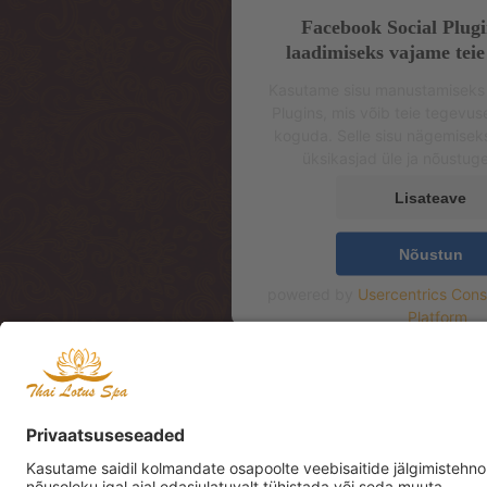
Facebook Social Plugi
laadimiseks vajame teie
Kasutame sisu manustamiseks
Plugins, mis võib teie tegevu
koguda. Selle sisu nägemisek
üksikasjad üle ja nõustug
Lisateave
Nõustun
powered by
Usercentrics Con
Platform
Aadress: Mere pst 4, 2
Address: Mere pst 4, 2
Mere Resto Lounge te