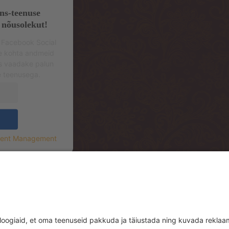
ns-teenuse
 nõusolekut!
 Facebook Social
se kohta andmeid
s vaadake palun
e teenusega.
sent Management
.korrus (sissepääs hoone tagant, Mere Re
.floor (entrance from the backside of th
rrace)