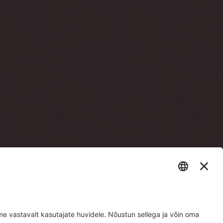
sto terrassi läbi)
e building, through