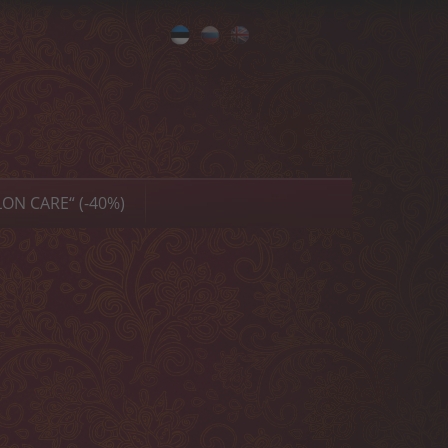
Eesti
Русский
English
ON CARE“ (-40%)