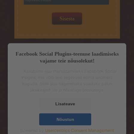
Facebook Social Plugins-teenuse laadimiseks
vajame teie nõusolekut!
Kasutame sisu manustamiseks Facebook Social
Plugins, mis võib teie tegevuse kohta andmeid
koguda. Selle sisu nägemiseks vaadake palun
üksikasjad üle ja nõustuge teenusega.
Lisateave
Nõustun
powered by
Usercentrics Consent Management