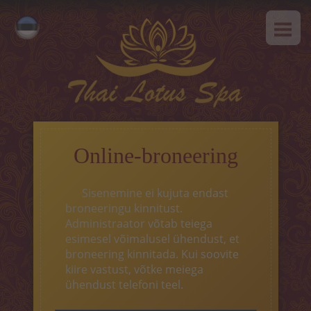
AVALEHT
Русский
MEIST
English
SPAa-etikett
TEENUSED
Kuum pakkumine
Online-broneering
Tai massaaz
Sisenemine ei kujuta endast
Klassikaline massaaz
broneeringu kinnitust.
Administraator võtab teiega
SPAa-programmid
esimesel võimalusel ühendust, et
broneering kinnitada. Kui soovite
Tai-programmid
kiire vastust, võtke meiega
ühendust telefoni teel.
Näohooldus