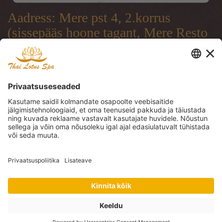
Platform
Aadress: Mere pst 4, 2.korrus
(sissepääs hoone tagant, Mere Resto
terrassi läbi)
Address: Mere pst 4, 2.floor
(entrance from the backside of the
building, through Mere Resto
Lounge terrace)
Адрес: Mere pst 4, 2. этаж (вход со
двора, через террасу ресторана
Mere Resto)
Tel: (+372) 51 997 707, (+372) 600
30 29