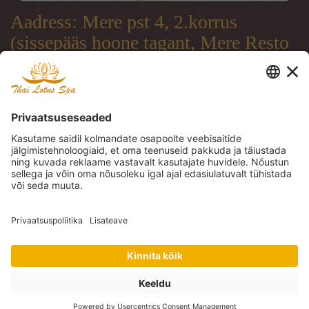
Platform
Aadress: Mere pst 4, 2.korrus
(sissepääs hoone tagant, Mere Resto
terrassi läbi)
Address: Mere pst 4, 2.floor
(entrance from the backside of the
building, through Mere Resto
Lounge terrace)
Адрес: Mere pst 4, 2. этаж (вход со
двора, через террасу ресторана
Mere Resto)
Tel: (+372) 51 997 707, (+372) 600
30 29