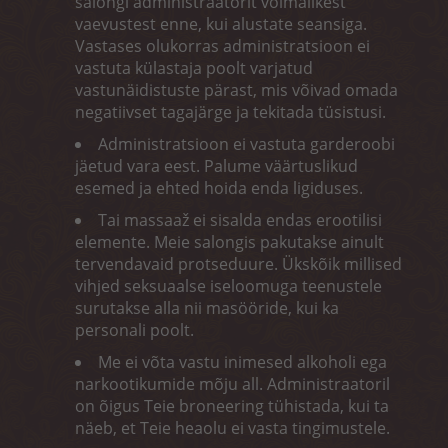
salongi administraatorit võimalikest
vaevustest enne, kui alustate seansiga.
Vastases olukorras administratsioon ei
vastuta külastaja poolt varjatud
vastunäidistuste pärast, mis võivad omada
negatiivset tagajärge ja tekitada tüsistusi.
Administratsioon ei vastuta garderoobi
jäetud vara eest. Palume väärtuslikud
esemed ja ehted hoida enda ligiduses.
Tai massaaž ei sisalda endas erootilisi
elemente. Meie salongis pakutakse ainult
tervendavaid protseduure. Ükskõik millised
vihjed seksuaalse iseloomuga teenustele
surutakse alla nii masööride, kui ka
personali poolt.
Me ei võta vastu inimesed alkoholi ega
narkootikumide mõju all. Administraatoril
on õigus Teie broneering tühistada, kui ta
näeb, et Teie heaolu ei vasta tingimustele.