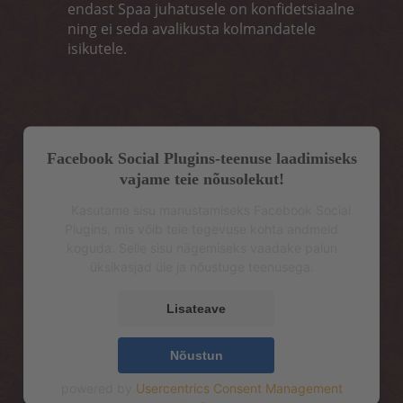
endast Spaa juhatusele on konfidetsiaalne
ning ei seda avalikusta kolmandatele
isikutele.
Facebook Social Plugins-teenuse laadimiseks
vajame teie nõusolekut!
Kasutame sisu manustamiseks Facebook Social
Plugins, mis võib teie tegevuse kohta andmeid
koguda. Selle sisu nägemiseks vaadake palun
üksikasjad üle ja nõustuge teenusega.
Lisateave
Nõustun
powered by
Usercentrics Consent Management