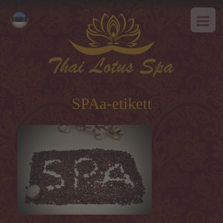
AVALEHT
Русский
MEIST
English
SPAa-etikett
TEENUSED
Kuum pakkumine
SPAa-etikett
Tai massaaz
Klassikaline massaaz
SPAa-programmid
Tai-programmid
Näohooldus