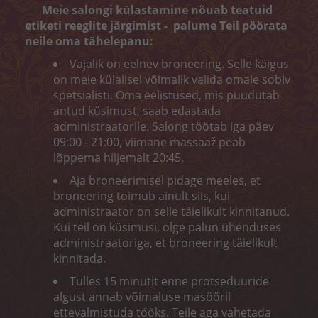
Koorimine
Meie salongi külastamine nõuab teatuid
etiketi reeglite järgimist - palume Teil pöörata
Kehamähis
neile oma tähelepanu:
Vajalik on eelnev broneering. Selle käigus
Depilatsioon
on meie külalisel võimalik valida omale sobiv
spetsialisti. Oma eelistused, mis puudutab
BRONEERI AEG
antud küsimust, saab edastada
administraatorile. Salong töötab iga päev
KONTAKT
09:00 - 21:00, viimane massaaž peab
lõppema hiljemalt 20:45.
„MELON CARE“ (-40%)
Aja broneerimisel pidage meeles, et
broneering toimub ainult siis, kui
administraator on selle täielikult kinnitanud.
Kui teil on küsimusi, olge palun ühenduses
administraatoriga, et broneering täielikult
kinnitada.
Tulles 15 minutit enne protseduuride
algust annab võimaluse masööril
ettevalmistuda tööks. Teile aga vahetada