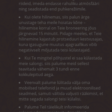
riideid, imeda endasse rahuliku atmösfääri
ning seadistada end puhkerežiimile.
Kui olete hilinemas, siis palun ärge
unustage teha meile hoiatav kõne –
hilinemise korral on Teie broneering jõus
järgnevad 15 minutit. Pidage meeles, et Teie
hilinemine kajastub protseduuri kestvusajas,
kuna igasugune muutus ajagraafikus võib
negatiivselt mõjutada teisi külastajaid.
Kui Te mingitel põhjustel ei saa külastada
meie salongi, siis palume meid sellest
teavitada vähemalt 3 tundi enne
kokkulepitud aega.
Veenvalt palume lülitada välja oma
mobiilsed telefonid ja muud elektroonilised
seadmed, samuti vältida valjusti rääkimist, et
mitte segada salongi teisi külalisi.
Palume Teil täielikult informeerida