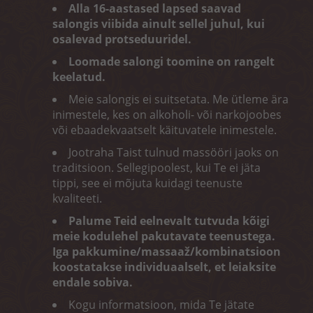
Alla 16-aastased lapsed saavad
salongis viibida ainult sellel juhul, kui
osalevad protseduuridel.
Loomade salongi toomine on rangelt
keelatud.
Meie salongis ei suitsetata. Me ütleme ära
inimestele, kes on alkoholi- või narkojoobes
või ebaadekvaatselt käituvatele inimestele.
Jootraha Taist tulnud massööri jaoks on
traditsioon. Sellegipoolest, kui Te ei jäta
tippi, see ei mõjuta kuidagi teenuste
kvaliteeti.
Palume Teid eelnevalt tutvuda kõigi
meie kodulehel pakutavate teenustega.
Iga pakkumine/massaaž/kombinatsioon
koostatakse individuaalselt, et leiaksite
endale sobiva.
Kogu informatsioon, mida Te jätate