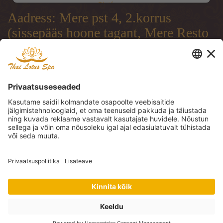
Platform
Aadress: Mere pst 4, 2.korrus
(sissepääs hoone tagant, Mere Resto
terrassi läbi)
Address: Mere pst 4, 2.floor
(entrance from the backside of the
building, through Mere Resto
Lounge terrace)
Адрес: Mere pst 4, 2. этаж (вход со
двора, через террасу ресторана
Mere Resto)
Tel: (+372) 51 997 707, (+372) 600
30 29