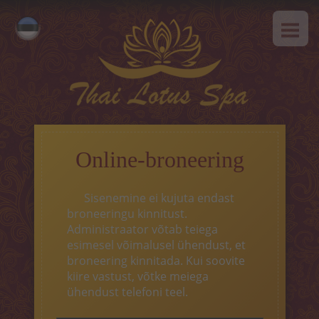
AVALEHT
Русский
MEIST
English
SPAa-etikett
TEENUSED
Kuum pakkumine
Online-broneering
Tai massaaz
Sisenemine ei kujuta endast
Klassikaline massaaz
broneeringu kinnitust.
Administraator võtab teiega
SPAa-programmid
esimesel võimalusel ühendust, et
broneering kinnitada. Kui soovite
Tai-programmid
kiire vastust, võtke meiega
ühendust telefoni teel.
Näohooldus