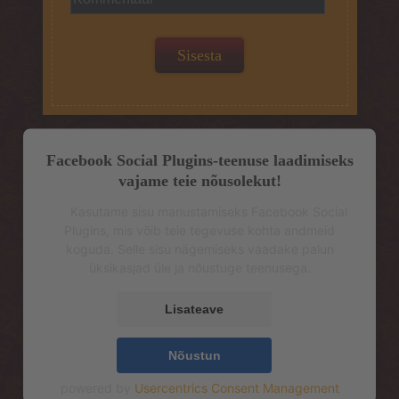
Facebook Social Plugins-teenuse laadimiseks
vajame teie nõusolekut!
Kasutame sisu manustamiseks Facebook Social
Plugins, mis võib teie tegevuse kohta andmeid
koguda. Selle sisu nägemiseks vaadake palun
üksikasjad üle ja nõustuge teenusega.
Lisateave
Nõustun
powered by
Usercentrics Consent Management