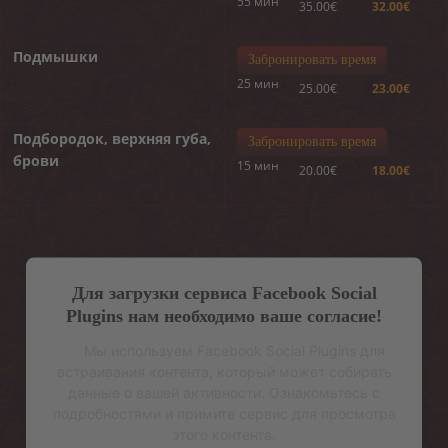
55 мин
35.00€
32.00€
Подмышки
Забронировать время
25 мин
25.00€
23.00€
Подбородок, верхняя губа,
Забронировать время
брови
15 мин
20.00€
18.00€
Для загрузки сервиса Facebook Social
Plugins нам необходимо ваше согласие!
Мы используем Facebook Social Plugins для
встраивания контента, который может собирать
данные о вашей активности. Ознакомьтесь с
подробностями и примите сервис для просмотра
этого контента.