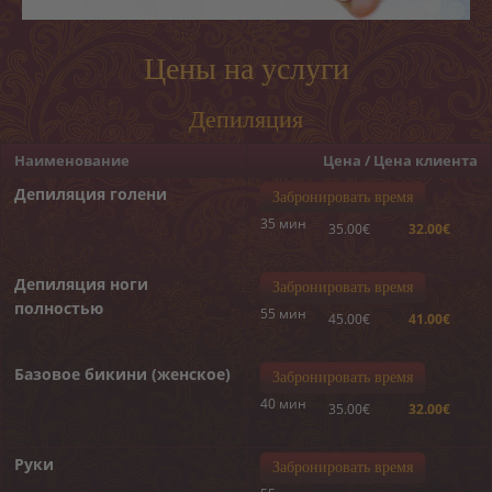
Пилинги
Обертывания
Цены на услуги
Депиляция
Депиляция
ОНЛАЙН-ЗАПИСЬ
Наименование
Цена / Цена клиента
Депиляция голени
КОНТАКТ
Забронировать время
35 мин
35.00€
32.00€
«MELON CARE» (-40%)
Депиляция ноги
Забронировать время
полностью
55 мин
45.00€
41.00€
Базовое бикини (женское)
Забронировать время
40 мин
35.00€
32.00€
Руки
Забронировать время