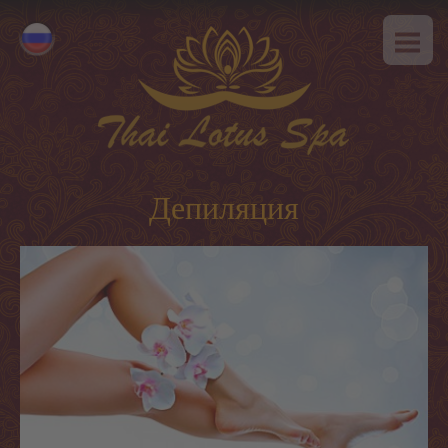
ГЛАВНАЯ
Eesti
О НАС
English
SPA-этикет
УСЛУГИ
Горячее предложение
Депиляция
Тайский массаж
Классический массаж
SPA-программы
Тайские программы
Уход за лицом