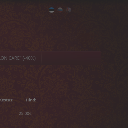
Eesti
Русский
English
ON CARE“ (-40%)
Kestus:
Hind:
25.00€