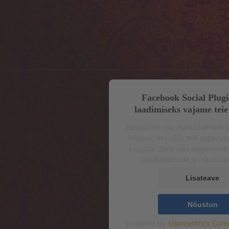
Facebook Social Plugi
laadimiseks vajame teie
Kasutame sisu manustamiseks
Plugins, mis võib teie tegevu
koguda. Selle sisu nägemisek
üksikasjad üle ja nõustug
Lisateave
Nõustun
powered by
Usercentrics Con