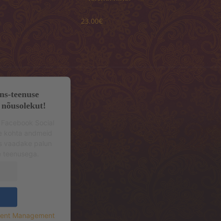
23.00€
ns-teenuse
 nõusolekut!
 Facebook Social
se kohta andmeid
s vaadake palun
e teenusega.
sent Management