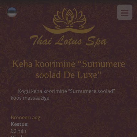
AVALEHT
Русский
MEIST
English
SPAa-etikett
TEENUSED
Kuum pakkumine
Keha koorimine “Surnumere
Tai massaaz
soolad De Luxe”
Klassikaline massaaz
Kogu keha koorimine “Surnumere soolad”
koos massaažiga
SPAa-programmid
Tai-programmid
Broneeri aeg
Kestus:
Näohooldus
60 min