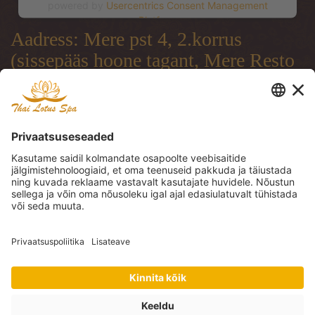
powered by
Usercentrics Consent Management
Platform
Aadress: Mere pst 4, 2.korrus
(sissepääs hoone tagant, Mere Resto
terrassi läbi)
Address: Mere pst 4, 2.floor
(entrance from the backside of the
building, through Mere Resto
Lounge terrace)
Адрес: Mere pst 4, 2. этаж (вход со
двора, через террасу ресторана
Mere Resto)
Tel: (+372) 51 997 707, (+372) 600
30 29