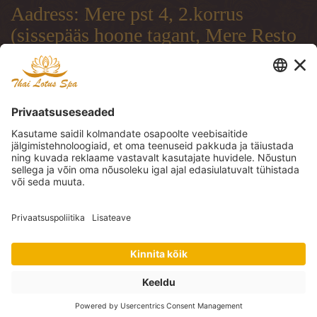
Aadress: Mere pst 4, 2.korrus
(sissepääs hoone tagant, Mere Resto
terrassi läbi)
Address: Mere pst 4, 2.floor
(entrance from the backside of the
building, through Mere Resto
Lounge terrace)
Адрес: Mere pst 4, 2. этаж (вход со
двора, через террасу ресторана
Mere Resto)
Tel: (+372) 51 997 707, (+372) 600
30 29