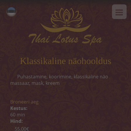
AVALEHT
Русский
MEIST
English
SPAa-etikett
TEENUSED
Kuum pakkumine
Klassikaline näohooldus
Tai massaaz
Puhastamine, koorimine, klassikaline näo
Klassikaline massaaz
massaaz, mask, kreem
SPAa-programmid
Broneeri aeg
Tai-programmid
Kestus:
60 min
Näohooldus
Hind:
55.00€