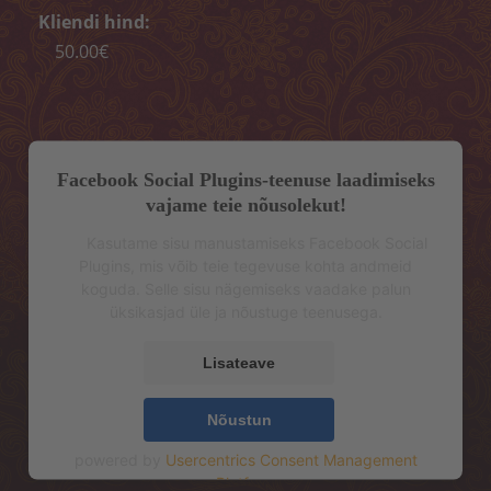
Koorimine
Kliendi hind:
50.00€
Kehamähis
Depilatsioon
BRONEERI AEG
Facebook Social Plugins-teenuse laadimiseks
KONTAKT
vajame teie nõusolekut!
Kasutame sisu manustamiseks Facebook Social
„MELON CARE“ (-40%)
Plugins, mis võib teie tegevuse kohta andmeid
koguda. Selle sisu nägemiseks vaadake palun
üksikasjad üle ja nõustuge teenusega.
Lisateave
Nõustun
powered by
Usercentrics Consent Management
Platform