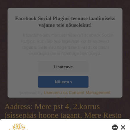
Facebook Social Plugins-teenuse laadimiseks
vajame teie nõusolekut!
Kasutame sisu manustamiseks Facebook Social
Plugins, mis võib teie tegevuse kohta andmeid
koguda. Selle sisu nägemiseks vaadake palun
üksikasjad üle ja nõustuge teenusega.
Lisateave
Nõustun
powered by
Usercentrics Consent Management
Platform
Aadress: Mere pst 4, 2.korrus
(sissepääs hoone tagant, Mere Resto
terrassi läbi)