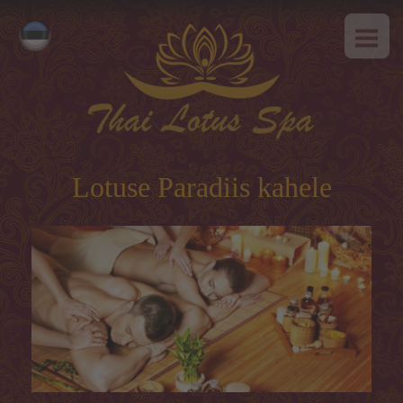
AVALEHT
Русский
MEIST
English
SPAa-etikett
TEENUSED
Kuum pakkumine
Lotuse Paradiis kahele
Tai massaaz
Klassikaline massaaz
SPAa-programmid
Tai-programmid
Näohooldus