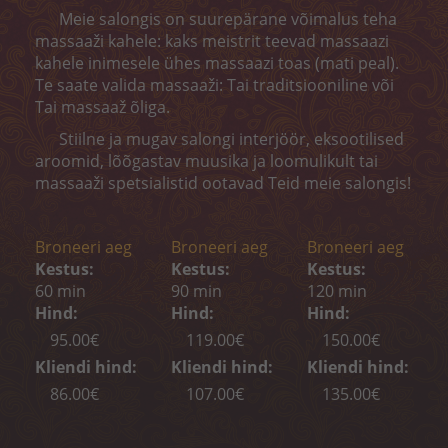
Koorimine
Meie salongis on suurepärane võimalus teha
massaaži kahele: kaks meistrit teevad massaazi
Kehamähis
kahele inimesele ühes massaazi toas (mati peal).
Te saate valida massaaži: Tai traditsiooniline või
Depilatsioon
Tai massaaž õliga.
BRONEERI AEG
Stiilne ja mugav salongi interjöör, eksootilised
aroomid, lõõgastav muusika ja loomulikult tai
KONTAKT
massaaži spetsialistid ootavad Teid meie salongis!
„MELON CARE“ (-40%)
Broneeri aeg
Broneeri aeg
Broneeri aeg
Kestus:
Kestus:
Kestus:
60 min
90 min
120 min
Hind:
Hind:
Hind:
95.00€
119.00€
150.00€
Kliendi hind:
Kliendi hind:
Kliendi hind:
86.00€
107.00€
135.00€