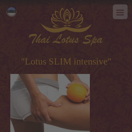
AVALEHT
Русский
MEIST
English
SPAa-etikett
TEENUSED
Kuum pakkumine
"Lotus SLIM intensive"
Tai massaaz
Klassikaline massaaz
SPAa-programmid
Tai-programmid
Näohooldus