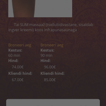
Koorimine
Kehamähis
Depilatsioon
Tai SLIM massaaž (tselluliidivastane, sisaldab
ingver kreemi) koos infrapunasaunaga
BRONEERI AEG
KONTAKT
Broneeri aeg
Broneeri aeg
Kestus:
Kestus:
„MELON CARE“ (-40%)
60 min
90 min
Hind:
Hind:
74.00€
96.00€
Kliendi hind:
Kliendi hind:
67.00€
85.00€