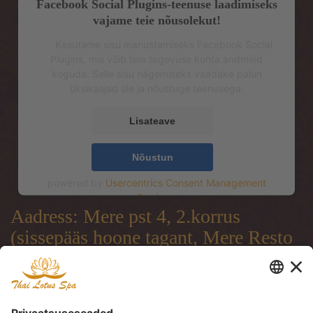
Facebook Social Plugins-teenuse laadimiseks
vajame teie nõusolekut!
Kasutame sisu manustamiseks Facebook Social
Plugins, mis võib teie tegevuse kohta andmeid
koguda. Selle sisu nägemiseks vaadake palun
üksikasjad üle ja nõustuge teenusega.
Lisateave
Nõustun
powered by
Usercentrics Consent Management
Platform
Aadress: Mere pst 4, 2.korrus
(sissepääs hoone tagant, Mere Resto
terrassi läbi)
Address: Mere pst 4, 2.floor