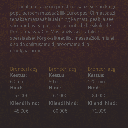
Koorimine
Tai õlimassaaž on punktmassaaž. See on kõige
populaarsem massaažiliik Euroopas. Õlimassaaži
Kehamähis
tehakse massaažilaual (ning ka matti peal) ja see
sarnaneb väga palju meile tuntud klassikalisele
Depilatsioon
Rootsi massaažile. Massaažis kasutatakse
spetsiaalset kõrgkvaliteedilist massaažiõli, mis ei
BRONEERI AEG
sisalda säilitusaineid, aroomaineid ja
emulgaatoreid.
KONTAKT
„MELON CARE“ (-40%)
Broneeri aeg
Broneeri aeg
Broneeri aeg
Kestus:
Kestus:
Kestus:
60 min
90 min
120 min
Hind:
Hind:
Hind:
53.00€
67.00€
84.00€
Kliendi hind:
Kliendi hind:
Kliendi hind:
48.00€
60.00€
76.00€