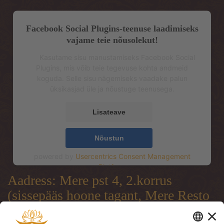
Facebook Social Plugins-teenuse laadimiseks
vajame teie nõusolekut!
Kasutame sisu manustamiseks Facebook Social
Plugins, mis võib teie tegevuse kohta andmeid
koguda. Selle sisu nägemiseks vaadake palun
üksikasjad üle ja nõustuge teenusega.
Lisateave
Nõustun
powered by
Usercentrics Consent Management
Platform
Aadress: Mere pst 4, 2.korrus
(sissepääs hoone tagant, Mere Resto
terrassi läbi)