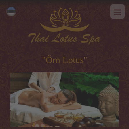
AVALEHT
Русский
MEIST
English
SPAa-etikett
TEENUSED
Kuum pakkumine
"Õrn Lotus"
Tai massaaz
Klassikaline massaaz
SPAa-programmid
Tai-programmid
Näohooldus