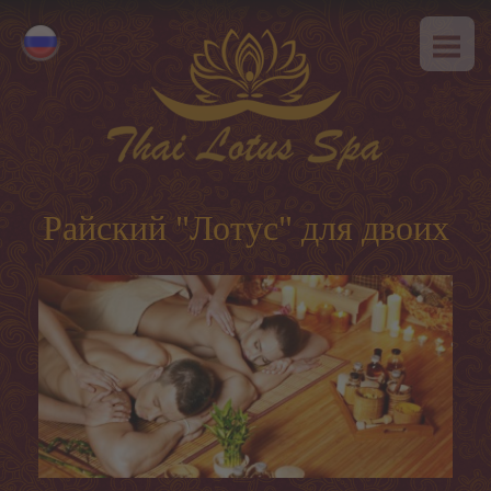
ГЛАВНАЯ
Eesti
О НАС
English
SPA-этикет
УСЛУГИ
Горячее предложение
Райский "Лотус" для двоих
Тайский массаж
Классический массаж
SPA-программы
Тайские программы
Уход за лицом