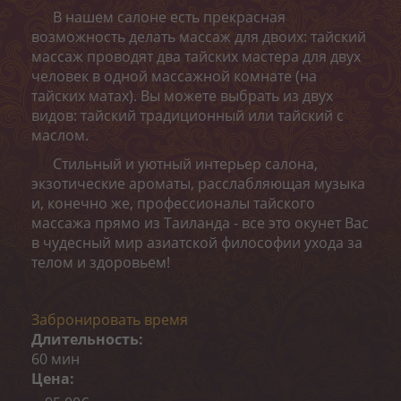
Пилинги
В нашем салоне есть прекрасная
возможность делать массаж для двоих: тайский
Обертывания
массаж проводят два тайских мастера для двух
человек в одной массажной комнате (на
Депиляция
тайских матах). Вы можете выбрать из двух
видов: тайский традиционный или тайский с
ОНЛАЙН-ЗАПИСЬ
маслом.
КОНТАКТ
Стильный и уютный интерьер салона,
экзотические ароматы, расслабляющая музыка
«MELON CARE» (-40%)
и, конечно же, профессионалы тайского
массажа прямо из Таиланда - все это окунет Вас
в чудесный мир азиатской философии ухода за
телом и здоровьем!
Забронировать время
Длительность:
60 мин
Цена: