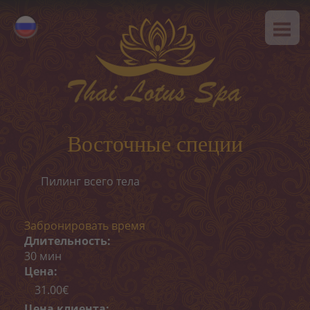
ГЛАВНАЯ
Eesti
О НАС
English
SPA-этикет
УСЛУГИ
Горячее предложение
Восточные специи
Тайский массаж
Пилинг всего тела
Классический массаж
SPA-программы
Забронировать время
Длительность:
Тайские программы
30 мин
Цена:
Уход за лицом
31.00€
Цена клиента: