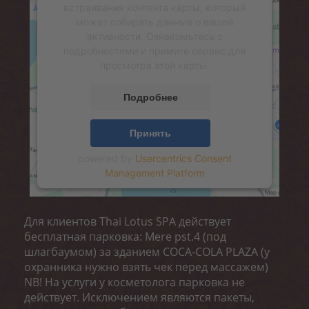
встраивания контента карты, который
может собирать данные о вашей
активности. Ознакомьтесь с
подробностями и примите сервис для
просмотра этой карты.
Подробнее
Принять
powered by
Usercentrics Consent
Management Platform
Для клиентов Thai Lotus SPA действует
бесплатная парковка: Mere pst.4 (под
шлагбаумом) за зданием COCA-COLA PLAZA (у
охранника нужно взять чек перед массажем)
NB! На услуги у косметолога парковка не
действует. Исключением являются пакеты,