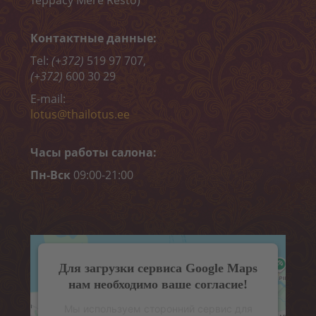
Пилинги
Обертывания
Контактные данные:
Tel:
(+372)
519 97 707,
Депиляция
(+372)
600 30 29
ОНЛАЙН-ЗАПИСЬ
E-mail:
lotus@thailotus.ee
КОНТАКТ
Часы работы салона:
«MELON CARE» (-40%)
Пн-Вск
09:00-21:00
Для загрузки сервиса Google Maps
нам необходимо ваше согласие!
Мы используем сторонний сервис для