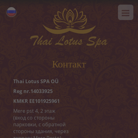
ГЛАВНАЯ
Eesti
О НАС
English
SPA-этикет
УСЛУГИ
Горячее предложение
Контакт
Тайский массаж
Thai Lotus SPA OÜ
Классический массаж
Reg nr.14033925
SPA-программы
KMKR EE101925961
Mere pst 4, 2 этаж
Тайские программы
(вход со стороны
парковки, с обратной
Уход за лицом
стороны здания, через
террасу Mere Resto)