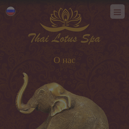
ГЛАВНАЯ
Eesti
О НАС
English
SPA-этикет
УСЛУГИ
Горячее предложение
О нас
Тайский массаж
Классический массаж
SPA-программы
Тайские программы
Уход за лицом