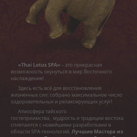
Пилинги
Обертывания
Депиляция
ОНЛАЙН-ЗАПИСЬ
КОНТАКТ
«Thai Lotus SPA»
– это прекрасная
«MELON CARE» (-40%)
возможность окунуться в мир Восточного
наслаждения!
Здесь есть всё для восстановления
жизненных сил: собрано максимальное число
оздоровительных и релаксирующих услуг!
Атмосфера тайского
гостеприимства, мудрость и традиции востока
сплетаются с новейшими разработками в
области SPA-технологий.
Лучшие Мастера из