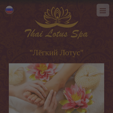
ГЛАВНАЯ
Eesti
О НАС
English
SPA-этикет
УСЛУГИ
Горячее предложение
"Лёгкий Лотус"
Тайский массаж
Классический массаж
SPA-программы
Тайские программы
Уход за лицом